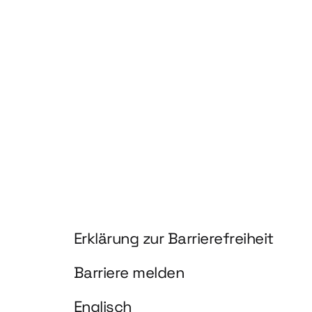
RGY AND BIOBASED PRODUCTS
Information und Service
Erklärung zur Barrierefreiheit
Barriere melden
Englisch