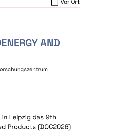
Vor Ort
IOENERGY AND
eforschungszentrum
in Leipzig das 9th
ed Products (DOC2026)