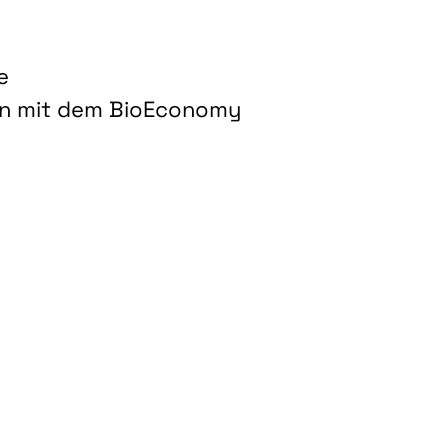
e
on mit dem BioEconomy
hnologien für biobasierte Produkte und Kraftstoffe"