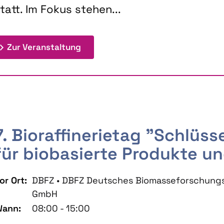
tatt. Im Fokus stehen...
: 9th Doctoral Colloquium BIOENE
Zur Veranstaltung
7. Bioraffinerietag "Schlüs
für biobasierte Produkte un
or Ort:
DBFZ • DBFZ Deutsches Biomasseforschung
GmbH
ann:
08:00 - 15:00