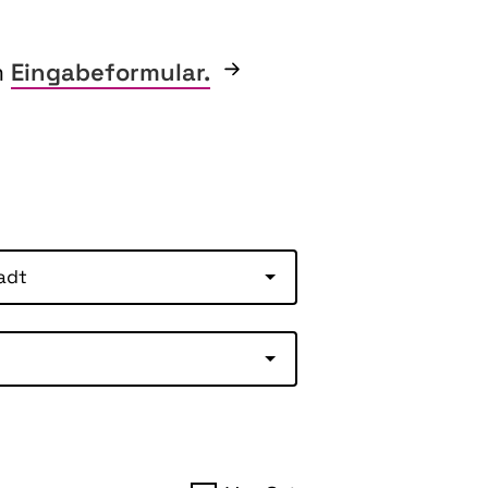
m
Eingabeformular.
adt