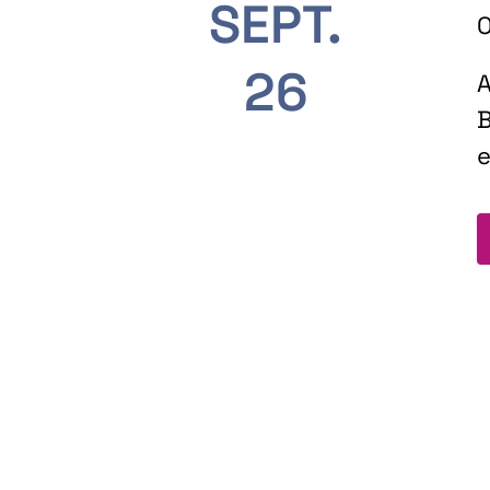
SEPT.
O
26
A
B
e