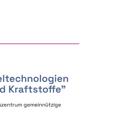
RGY AND BIOBASED PRODUCTS
seltechnologien
d Kraftstoffe"
szentrum gemeinnützige