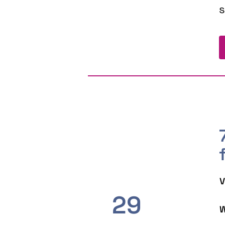
s
V
29
W