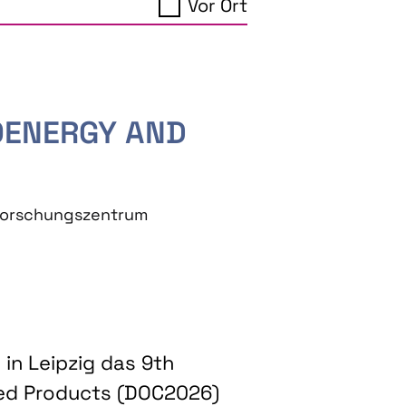
Vor Ort
IOENERGY AND
eforschungszentrum
in Leipzig das 9th
ed Products (DOC2026)