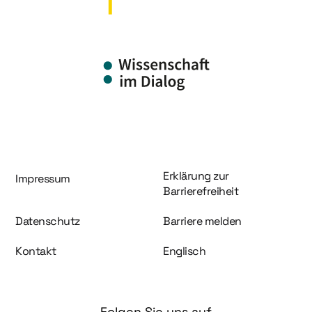
Information und Service
Erklärung zur
Impressum
Barrierefreiheit
Datenschutz
Barriere melden
Kontakt
Englisch
Folgen Sie uns auf