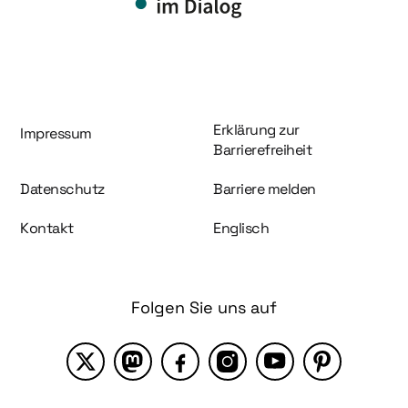
Information und Service
Erklärung zur
Impressum
Barrierefreiheit
Datenschutz
Barriere melden
Kontakt
Englisch
Folgen Sie uns auf
X
Mastodon
Facebook
Instagram
YouTube
Pinterest