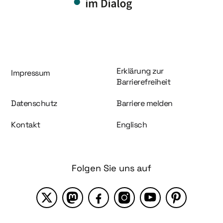
Information und Service
Erklärung zur
Impressum
Barrierefreiheit
Datenschutz
Barriere melden
Kontakt
Englisch
Folgen Sie uns auf
X
Mastodon
Facebook
Instagram
YouTube
Pinterest