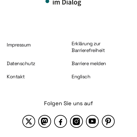
Information und Service
Erklärung zur
Impressum
Barrierefreiheit
Datenschutz
Barriere melden
Kontakt
Englisch
Folgen Sie uns auf
X
Mastodon
Facebook
Instagram
YouTube
Pinterest