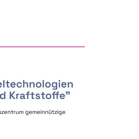
RGY AND BIOBASED PRODUCTS
seltechnologien
d Kraftstoffe"
szentrum gemeinnützige