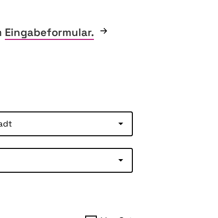
m
Eingabeformular.
adt