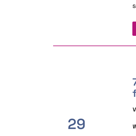
s
V
29
W