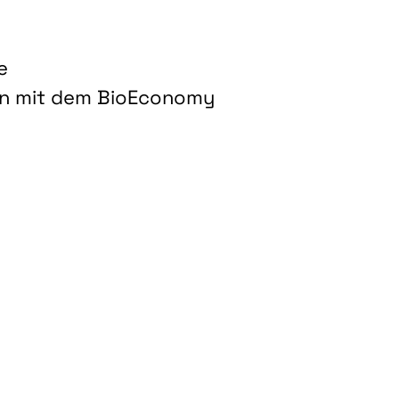
e
on mit dem BioEconomy
hnologien für biobasierte Produkte und Kraftstoffe"