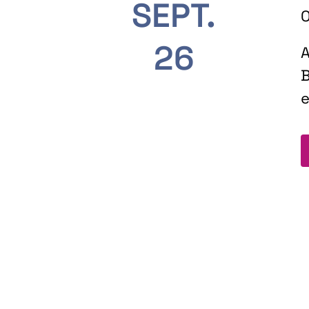
SEPT.
O
26
A
B
e