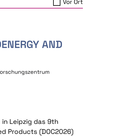
Vor Ort
IOENERGY AND
eforschungszentrum
in Leipzig das 9th
ed Products (DOC2026)