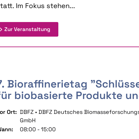
tatt. Im Fokus stehen...
: 9th Doctoral Colloquium BIOENE
Zur Veranstaltung
7. Bioraffinerietag "Schlüs
für biobasierte Produkte un
or Ort:
DBFZ • DBFZ Deutsches Biomasseforschung
GmbH
ann:
08:00 - 15:00