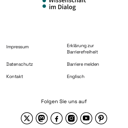
Information und Service
Erklärung zur
Impressum
Barrierefreiheit
Datenschutz
Barriere melden
Kontakt
Englisch
Folgen Sie uns auf
X
Mastodon
Facebook
Instagram
YouTube
Pinterest