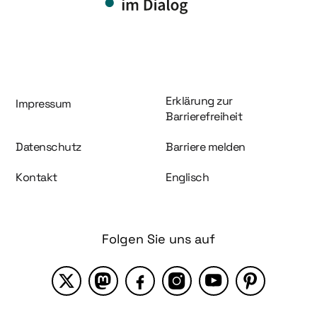
Information und Service
Erklärung zur
Impressum
Barrierefreiheit
Datenschutz
Barriere melden
Kontakt
Englisch
Folgen Sie uns auf
X
Mastodon
Facebook
Instagram
YouTube
Pinterest