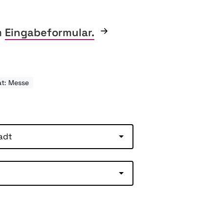
m
Eingabeformular.
t: Messe
adt