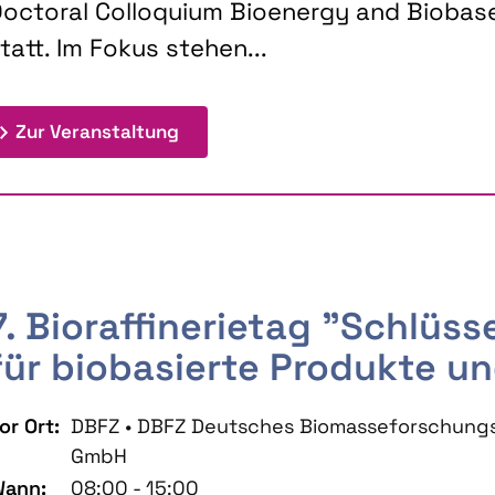
octoral Colloquium Bioenergy and Biobas
tatt. Im Fokus stehen...
: 9th Doctoral Colloquium BIOENE
Zur Veranstaltung
7. Bioraffinerietag "Schlüs
für biobasierte Produkte un
or Ort:
DBFZ • DBFZ Deutsches Biomasseforschung
GmbH
ann:
08:00 - 15:00