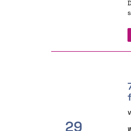
D
s
V
29
W