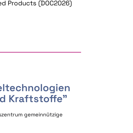
ed Products (DOC2026)
RGY AND BIOBASED PRODUCTS
seltechnologien
d Kraftstoffe"
szentrum gemeinnützige