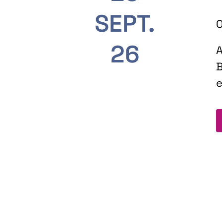
SEPT.
O
26
A
B
e