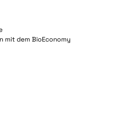
e
on mit dem BioEconomy
hnologien für biobasierte Produkte und Kraftstoffe"