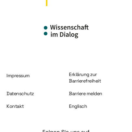
Information und Service
Erklärung zur
Impressum
Barrierefreiheit
Datenschutz
Barriere melden
Kontakt
Englisch
Folgen Sie uns auf