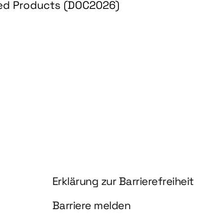
ed Products (DOC2026)
RGY AND BIOBASED PRODUCTS
Information und Service
Erklärung zur Barrierefreiheit
Barriere melden