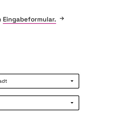
m
Eingabeformular.
adt