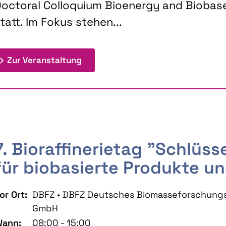
octoral Colloquium Bioenergy and Biobas
tatt. Im Fokus stehen...
: 9th Doctoral Colloquium BIOENE
Zur Veranstaltung
7. Bioraffinerietag "Schlüs
für biobasierte Produkte un
or Ort:
DBFZ • DBFZ Deutsches Biomasseforschung
GmbH
ann:
08:00 - 15:00