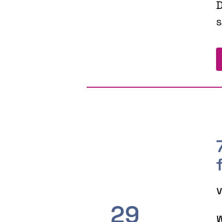
D
s
V
29
W