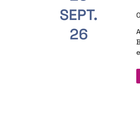
SEPT.
O
26
A
B
e