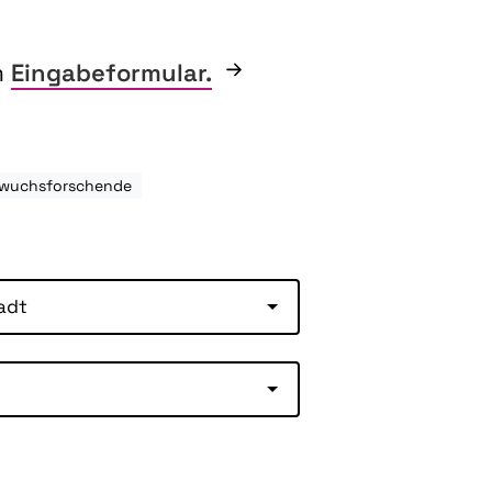
m
Eingabeformular.
hwuchsforschende
adt