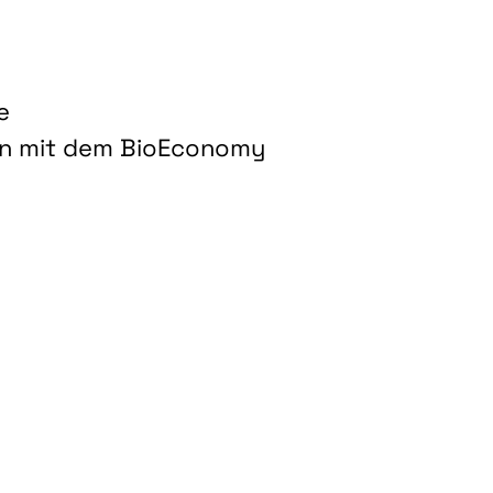
e
on mit dem BioEconomy
hnologien für biobasierte Produkte und Kraftstoffe"