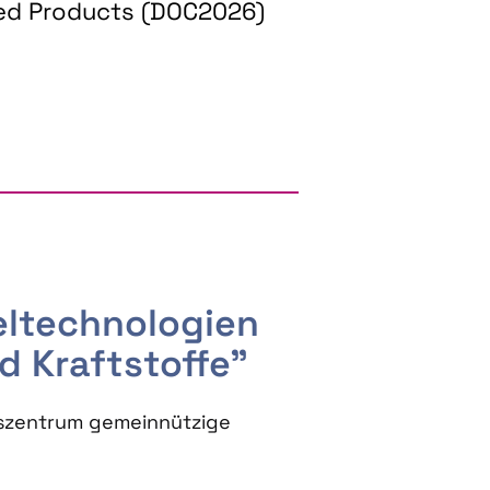
ed Products (DOC2026)
RGY AND BIOBASED PRODUCTS
seltechnologien
d Kraftstoffe"
szentrum gemeinnützige