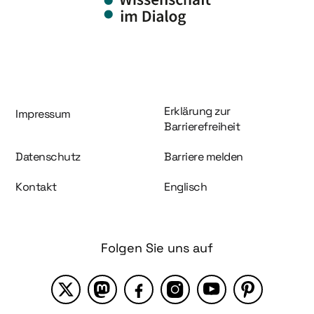
Information und Service
Erklärung zur
Impressum
Barrierefreiheit
Datenschutz
Barriere melden
Kontakt
Englisch
Folgen Sie uns auf
X
Mastodon
Facebook
Instagram
YouTube
Pinterest