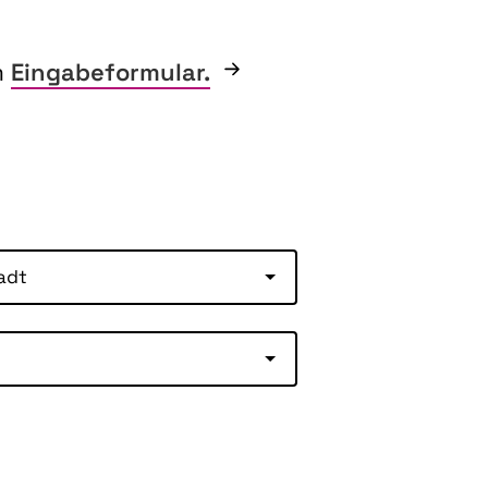
m
Eingabeformular.
adt