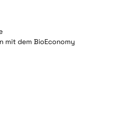
e
on mit dem BioEconomy
hnologien für biobasierte Produkte und Kraftstoffe"