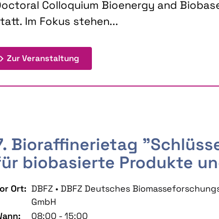
octoral Colloquium Bioenergy and Biobas
tatt. Im Fokus stehen...
: 9th Doctoral Colloquium BIOENE
Zur Veranstaltung
7. Bioraffinerietag "Schlüs
für biobasierte Produkte un
or Ort:
DBFZ • DBFZ Deutsches Biomasseforschung
GmbH
ann:
08:00 - 15:00