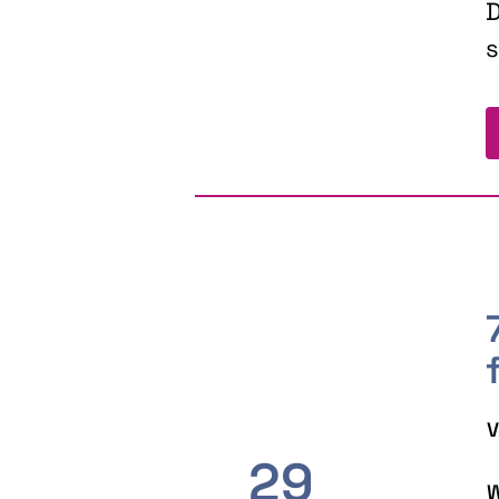
D
s
V
29
W