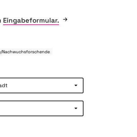
m
Eingabeformular.
de/Nachwuchsforschende
adt