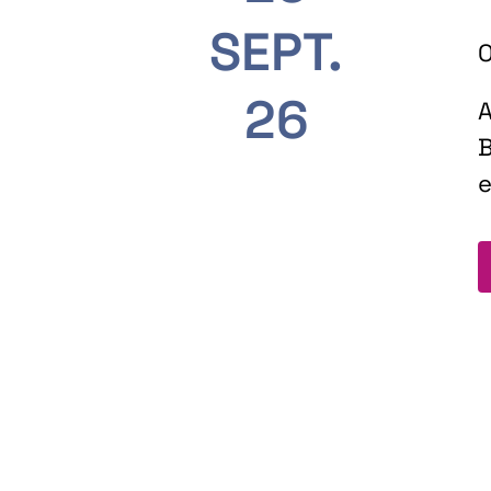
SEPT.
O
26
A
B
e