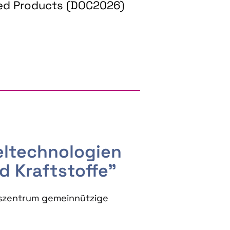
ed Products (DOC2026)
RGY AND BIOBASED PRODUCTS
seltechnologien
d Kraftstoffe"
szentrum gemeinnützige