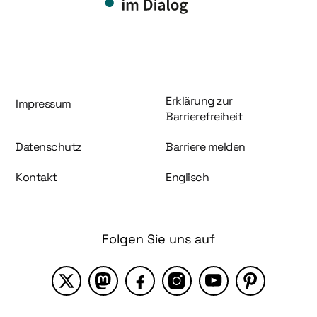
Information und Service
Erklärung zur
Impressum
Barrierefreiheit
Datenschutz
Barriere melden
Kontakt
Englisch
Folgen Sie uns auf
X
Mastodon
Facebook
Instagram
YouTube
Pinterest