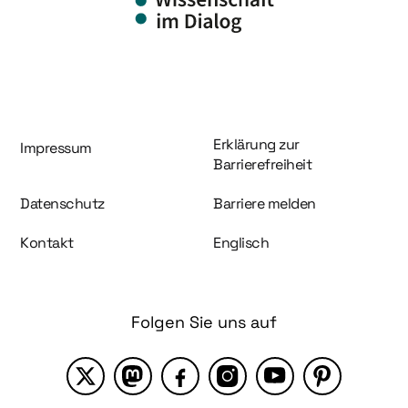
Information und Service
Erklärung zur
Impressum
Barrierefreiheit
Datenschutz
Barriere melden
Kontakt
Englisch
Folgen Sie uns auf
X
Mastodon
Facebook
Instagram
YouTube
Pinterest