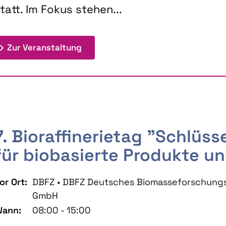
tatt. Im Fokus stehen...
: 9th Doctoral Colloquium BIOENE
Zur Veranstaltung
7. Bioraffinerietag "Schlüs
für biobasierte Produkte un
or Ort:
DBFZ • DBFZ Deutsches Biomasseforschung
GmbH
ann:
08:00 - 15:00