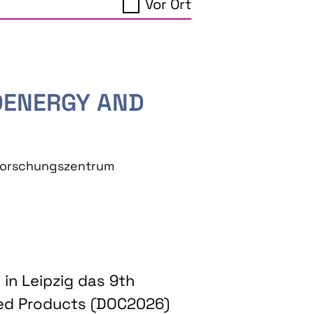
Vor Ort
IOENERGY AND
eforschungszentrum
in Leipzig das 9th
ed Products (DOC2026)