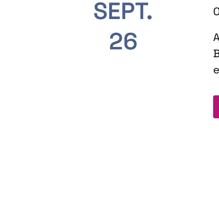
SEPT.
O
26
A
B
e