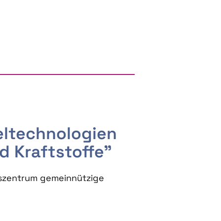
RGY AND BIOBASED PRODUCTS
seltechnologien
d Kraftstoffe"
szentrum gemeinnützige