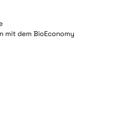
e
on mit dem BioEconomy
hnologien für biobasierte Produkte und Kraftstoffe"