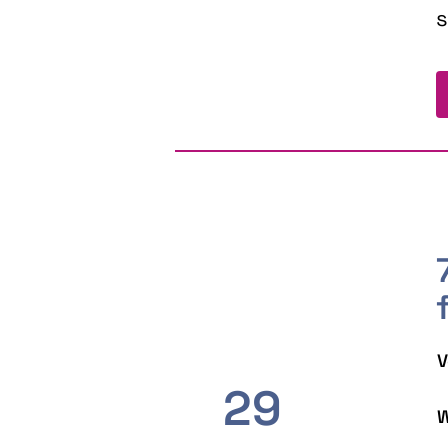
s
V
29
W