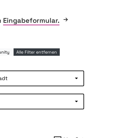
m
Eingabeformular.
unity
Alle Filter entfernen
adt