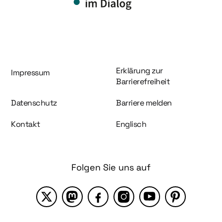
Information und Service
Erklärung zur
Impressum
Barrierefreiheit
Datenschutz
Barriere melden
Kontakt
Englisch
Folgen Sie uns auf
X
Mastodon
Facebook
Instagram
YouTube
Pinterest