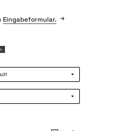
m
Eingabeformular.
en
adt