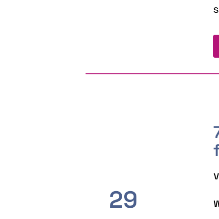
s
V
29
W