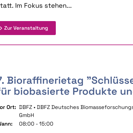
tatt. Im Fokus stehen...
: 9th Doctoral Colloquium BIOENE
Zur Veranstaltung
7. Bioraffinerietag "Schlüs
für biobasierte Produkte un
or Ort:
DBFZ • DBFZ Deutsches Biomasseforschung
GmbH
ann:
08:00 - 15:00