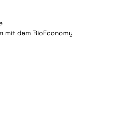
e
on mit dem BioEconomy
hnologien für biobasierte Produkte und Kraftstoffe"