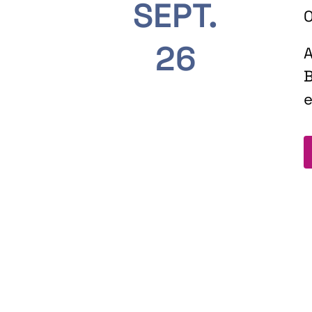
SEPT.
O
26
A
B
e