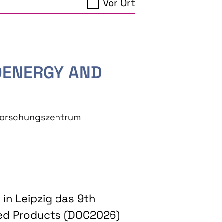
Vor Ort
IOENERGY AND
eforschungszentrum
in Leipzig das 9th
ed Products (DOC2026)