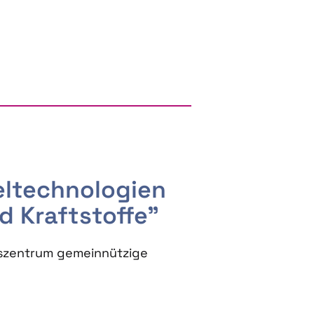
RGY AND BIOBASED PRODUCTS
seltechnologien
d Kraftstoffe"
szentrum gemeinnützige