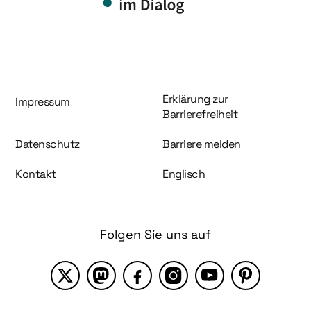
Information und Service
Erklärung zur
Impressum
Barrierefreiheit
Datenschutz
Barriere melden
Kontakt
Englisch
Folgen Sie uns auf
X
Mastodon
Facebook
Instagram
YouTube
Pinterest