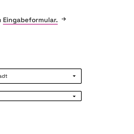
m
Eingabeformular.
adt