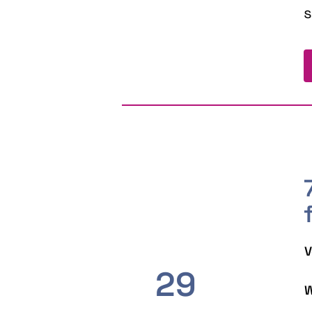
s
V
29
W