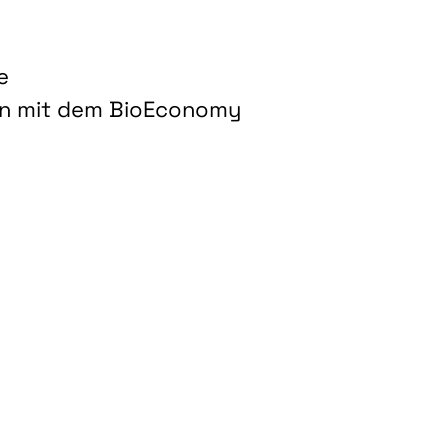
e
on mit dem BioEconomy
hnologien für biobasierte Produkte und Kraftstoffe"