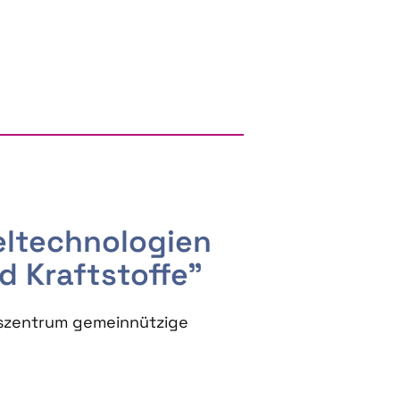
RGY AND BIOBASED PRODUCTS
seltechnologien
d Kraftstoffe"
szentrum gemeinnützige