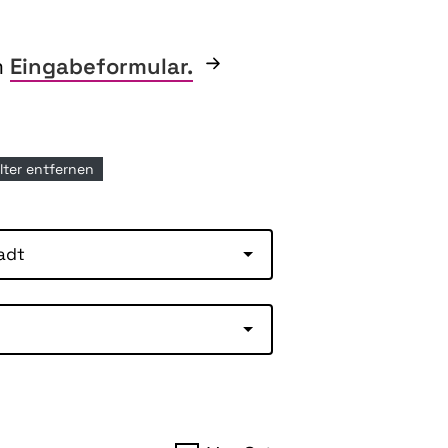
m
Eingabeformular.
ilter entfernen
adt