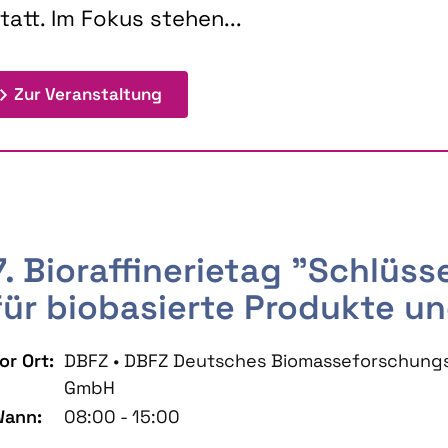
tatt. Im Fokus stehen...
: 9th Doctoral Colloquium BIOENE
Zur Veranstaltung
7. Bioraffinerietag "Schlüs
für biobasierte Produkte un
or Ort:
DBFZ • DBFZ Deutsches Biomasseforschung
GmbH
ann:
08:00 - 15:00