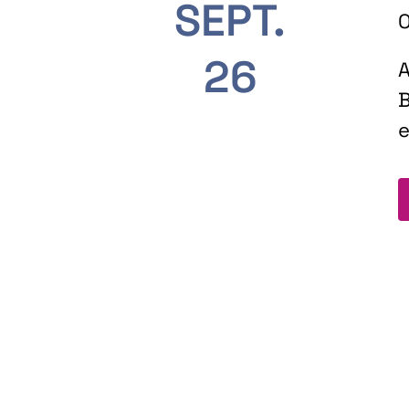
SEPT.
O
26
A
B
e