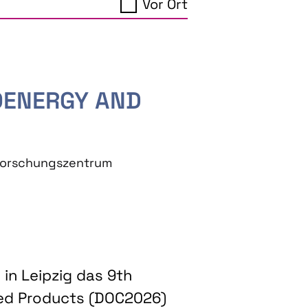
Vor Ort
IOENERGY AND
eforschungszentrum
in Leipzig das 9th
ed Products (DOC2026)