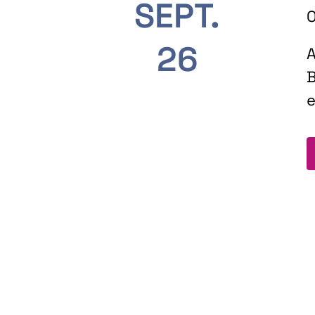
SEPT.
O
26
A
B
e