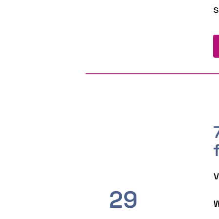
s
V
29
W