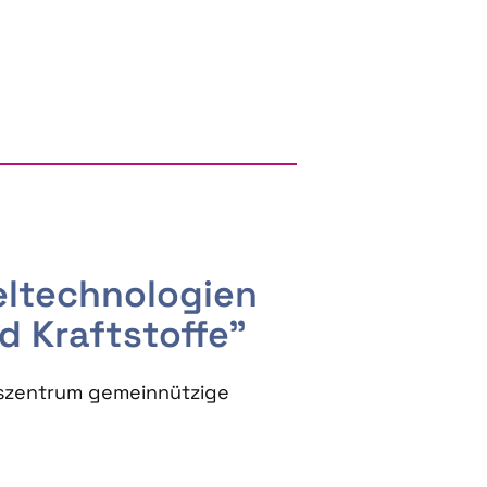
RGY AND BIOBASED PRODUCTS
seltechnologien
d Kraftstoffe"
szentrum gemeinnützige