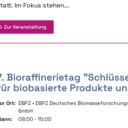
tatt. Im Fokus stehen...
: 9th Doctoral Colloquium BIOENE
Zur Veranstaltung
7. Bioraffinerietag "Schlüs
für biobasierte Produkte un
or Ort:
DBFZ • DBFZ Deutsches Biomasseforschung
GmbH
ann:
08:00 - 15:00