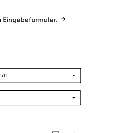
m
Eingabeformular.
adt