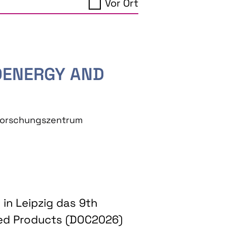
Vor Ort
IOENERGY AND
eforschungszentrum
in Leipzig das 9th
ed Products (DOC2026)