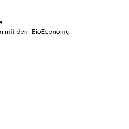
e
on mit dem BioEconomy
hnologien für biobasierte Produkte und Kraftstoffe"