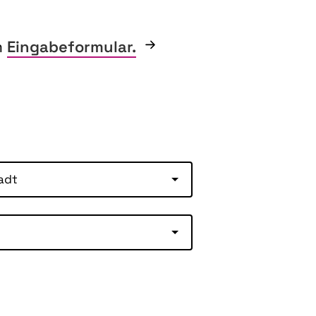
m
Eingabeformular.
adt