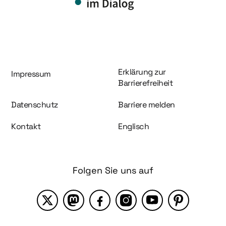
Information und Service
Erklärung zur
Impressum
Barrierefreiheit
Datenschutz
Barriere melden
Kontakt
Englisch
Folgen Sie uns auf
X
Mastodon
Facebook
Instagram
YouTube
Pinterest