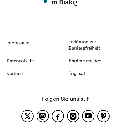
Information und Service
Erklärung zur
Impressum
Barrierefreiheit
Datenschutz
Barriere melden
Kontakt
Englisch
Folgen Sie uns auf
X
Mastodon
Facebook
Instagram
YouTube
Pinterest