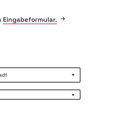
m
Eingabeformular.
adt