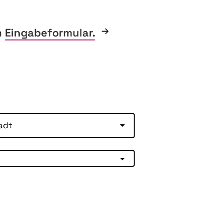
m
Eingabeformular.
adt