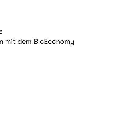
e
on mit dem BioEconomy
hnologien für biobasierte Produkte und Kraftstoffe"