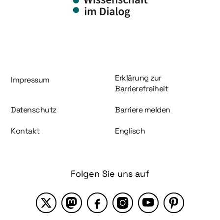
Information und Service
Erklärung zur
Impressum
Barrierefreiheit
Datenschutz
Barriere melden
Kontakt
Englisch
Folgen Sie uns auf
X
Mastodon
Facebook
Instagram
YouTube
Pinterest