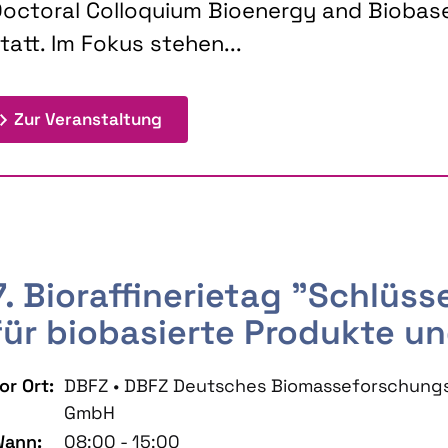
octoral Colloquium Bioenergy and Biobas
tatt. Im Fokus stehen...
: 9th Doctoral Colloquium BIOENE
Zur Veranstaltung
7. Bioraffinerietag "Schlüs
für biobasierte Produkte un
or Ort:
DBFZ • DBFZ Deutsches Biomasseforschung
GmbH
ann:
08:00 - 15:00