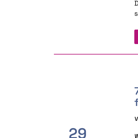
D
s
V
29
W