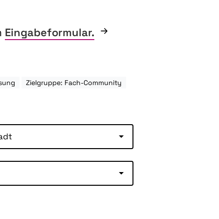
m
Eingabeformular.
esung
Zielgruppe: Fach-Community
adt