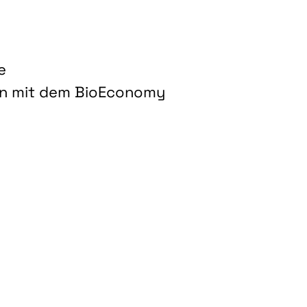
e
on mit dem BioEconomy
hnologien für biobasierte Produkte und Kraftstoffe"