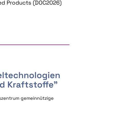
ed Products (DOC2026)
RGY AND BIOBASED PRODUCTS
seltechnologien
d Kraftstoffe"
szentrum gemeinnützige