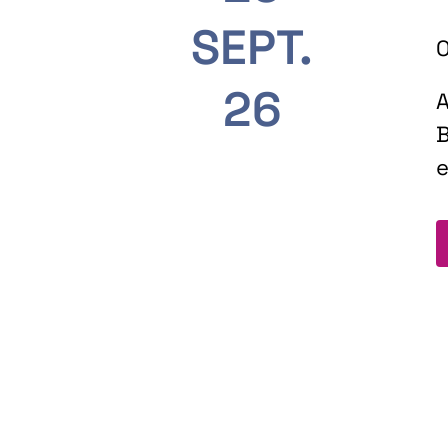
SEPT.
O
26
A
B
e