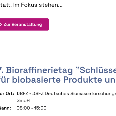
tatt. Im Fokus stehen...
: 9th Doctoral Colloquium BIOENE
Zur Veranstaltung
7. Bioraffinerietag "Schlüs
für biobasierte Produkte un
or Ort:
DBFZ • DBFZ Deutsches Biomasseforschung
GmbH
ann:
08:00 - 15:00