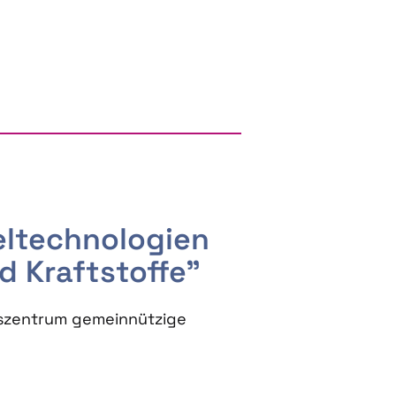
RGY AND BIOBASED PRODUCTS
seltechnologien
d Kraftstoffe"
szentrum gemeinnützige