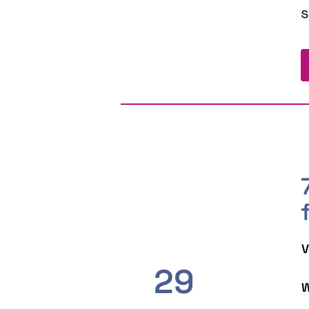
s
V
29
W