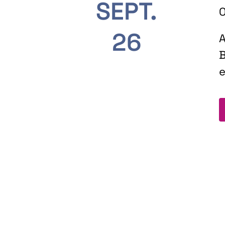
SEPT.
O
26
A
B
e