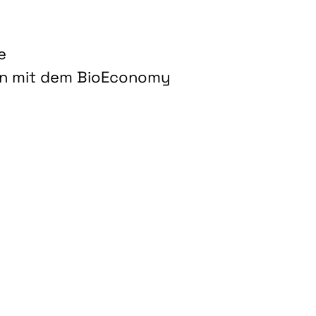
e
on mit dem BioEconomy
hnologien für biobasierte Produkte und Kraftstoffe"