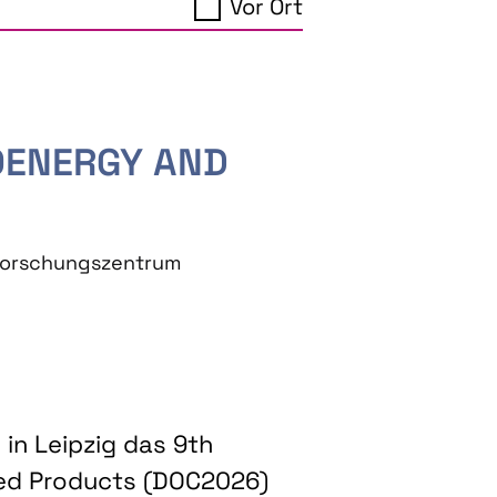
Vor Ort
IOENERGY AND
eforschungszentrum
in Leipzig das 9th
ed Products (DOC2026)