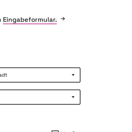
m
Eingabeformular.
adt