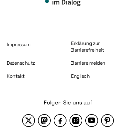
Information und Service
Erklärung zur
Impressum
Barrierefreiheit
Datenschutz
Barriere melden
Kontakt
Englisch
Folgen Sie uns auf
X
Mastodon
Facebook
Instagram
YouTube
Pinterest