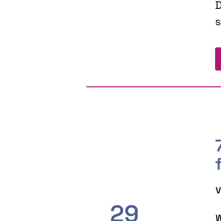
D
s
V
29
W