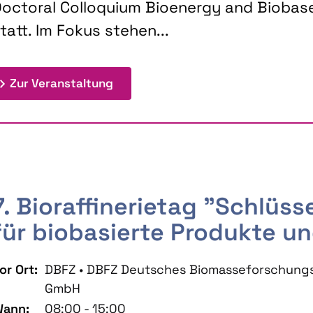
octoral Colloquium Bioenergy and Biobas
tatt. Im Fokus stehen...
: 9th Doctoral Colloquium BIOENE
Zur Veranstaltung
7. Bioraffinerietag "Schlüs
für biobasierte Produkte un
or Ort:
DBFZ • DBFZ Deutsches Biomasseforschung
GmbH
ann:
08:00 - 15:00