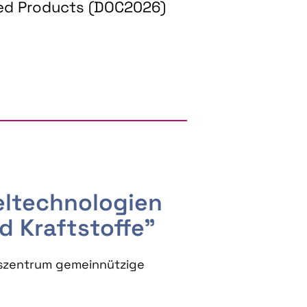
ed Products (DOC2026)
RGY AND BIOBASED PRODUCTS
seltechnologien
d Kraftstoffe"
szentrum gemeinnützige