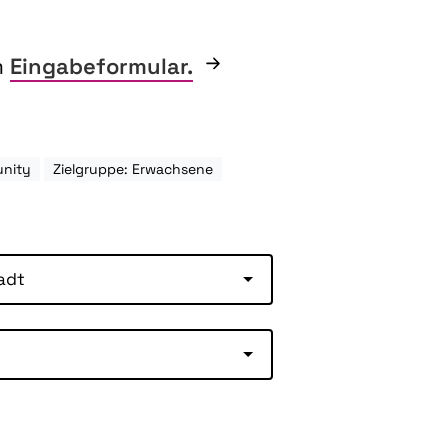
m
Eingabeformular.
unity
Zielgruppe: Erwachsene
adt