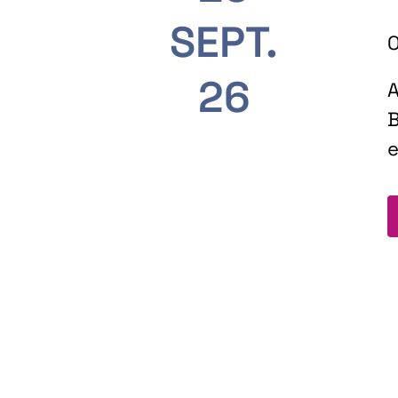
SEPT.
O
26
A
B
e