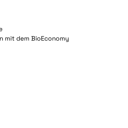
e
on mit dem BioEconomy
hnologien für biobasierte Produkte und Kraftstoffe"