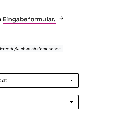
m
Eingabeformular.
udierende/Nachwuchsforschende
adt