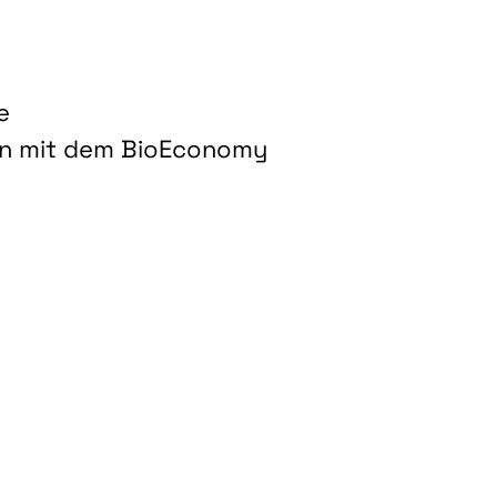
e
on mit dem BioEconomy
hnologien für biobasierte Produkte und Kraftstoffe"