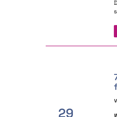
D
s
V
29
W