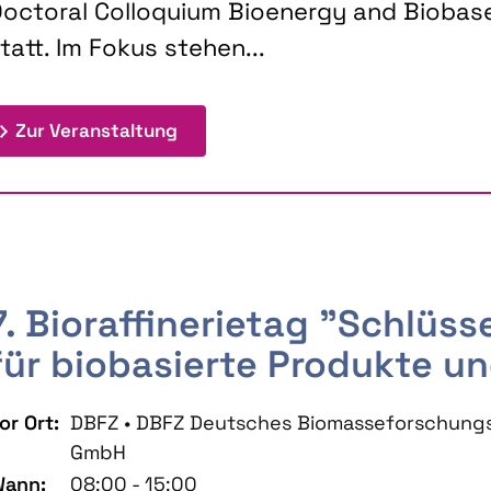
octoral Colloquium Bioenergy and Biobas
tatt. Im Fokus stehen...
: 9th Doctoral Colloquium BIOENE
Zur Veranstaltung
7. Bioraffinerietag "Schlüs
für biobasierte Produkte un
or Ort:
DBFZ • DBFZ Deutsches Biomasseforschung
GmbH
ann:
08:00 - 15:00