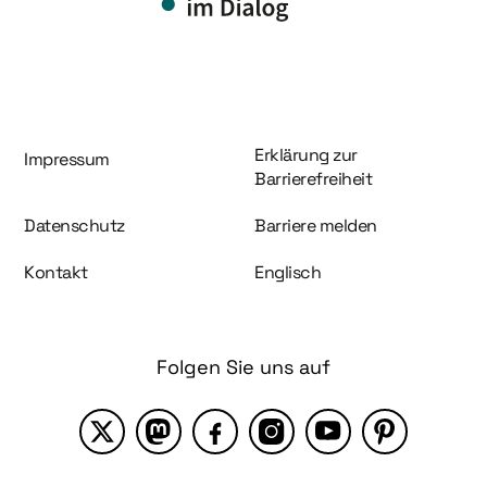
Information und Service
Erklärung zur
Impressum
Barrierefreiheit
Datenschutz
Barriere melden
Kontakt
Englisch
Folgen Sie uns auf
X
Mastodon
Facebook
Instagram
YouTube
Pinterest