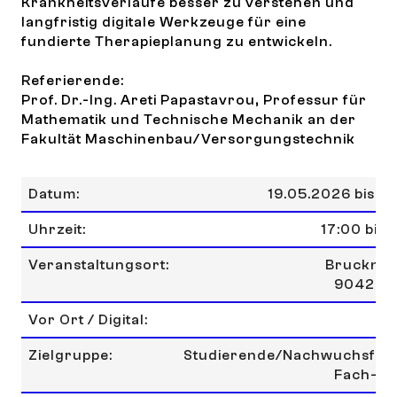
Krankheitsverläufe besser zu verstehen und
langfristig digitale Werkzeuge für eine
fundierte Therapieplanung zu entwickeln.
Referierende:
Prof. Dr.-Ing. Areti Papastavrou, Professur für
Mathematik und Technische Mechanik an der
Fakultät Maschinenbau/Versorgungstechnik
Datum:
19.05.2026 bis 1
Uhrzeit:
17:00 bis 
Veranstaltungsort:
Bruckner
90429 
Vor Ort / Digital:
Zielgruppe:
Studierende/Nachwuchsfor
Fach-C