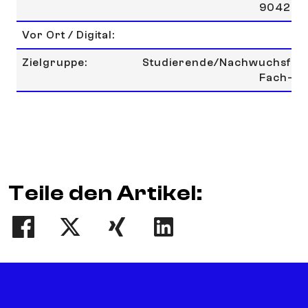
90429 
Vor Ort / Digital:
Zielgruppe:
Studierende/Nachwuchsfor
Fach-C
Teile den Artikel:
Teilen
Tweet
Teilen
Teilen