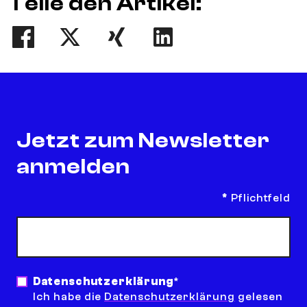
Teile den Artikel:
Teilen
Tweet
Teilen
Teilen
Jetzt zum Newsletter
anmelden
*
Pflichtfeld
E-Mail Adresse
*
Datenschutzerklärung
*
Ich habe die
Datenschutzerklärung
gelesen