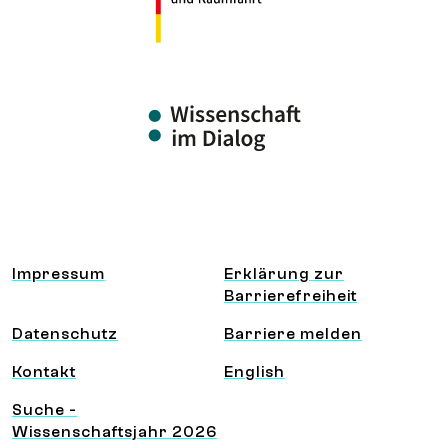
Information und Service
Impressum
Erklärung zur
Barrierefreiheit
Datenschutz
Barriere melden
Kontakt
English
Suche -
Wissenschaftsjahr 2026