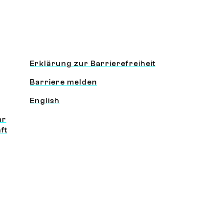
Information und Service
Erklärung zur Barrierefreiheit
Barriere melden
English
hr
ft
erest