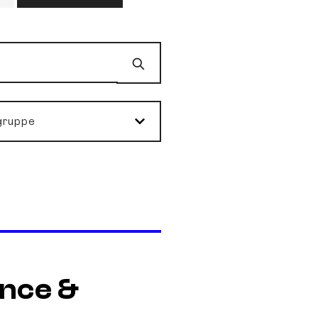
Suchen
gruppe
nce &