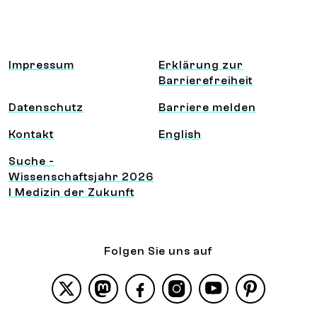
Information und Service
Impressum
Erklärung zur
Barrierefreiheit
Datenschutz
Barriere melden
Kontakt
English
Suche -
Wissenschaftsjahr 2026
I Medizin der Zukunft
Folgen Sie uns auf
X
Mastodon
Facebook
Instagram
YouTube
Pinterest