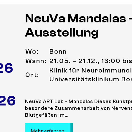
NeuVa Mandalas 
Ausstellung
Wo:
Bonn
Wann:
21.05. – 21.12., 13:00 bi
26
Klinik für Neuroimmunol
Ort:
Universitätsklinikum Bo
 26
NeuVa ART Lab - Mandalas Dieses Kunstp
besondere Zusammenarbeit von Nervenzel
Blutgefäßen im...
: NeuVa Mandalas - Ausstellu
Mehr erfahren