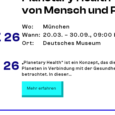
von Mensch und 
Wo:
München
 26
Wann:
20.03. – 30.09., 09:00 
Ort:
Deutsches Museum
 26
„Planetary Health“ ist ein Konzept, das d
Planeten in Verbindung mit der Gesundh
betrachtet. In dieser...
: Planetary Health – Am Puls
Mehr erfahren