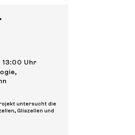
-
s 13:00 Uhr
ogie,
nn
rojekt untersucht die
len, Gliazellen und
ng