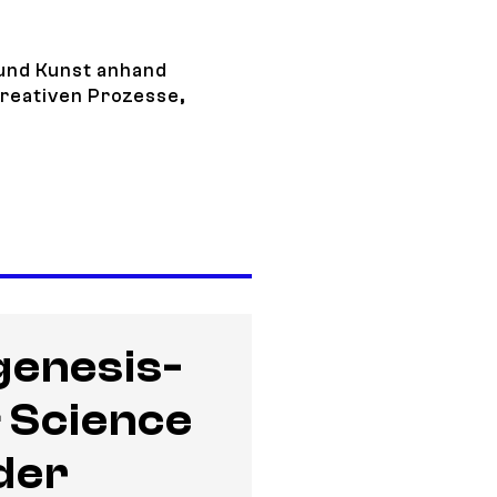
 und Kunst anhand
reativen Prozesse,
Biochemie trifft Kreativität: Von Zellen, Viren und Protein
genesis-
 Science
der