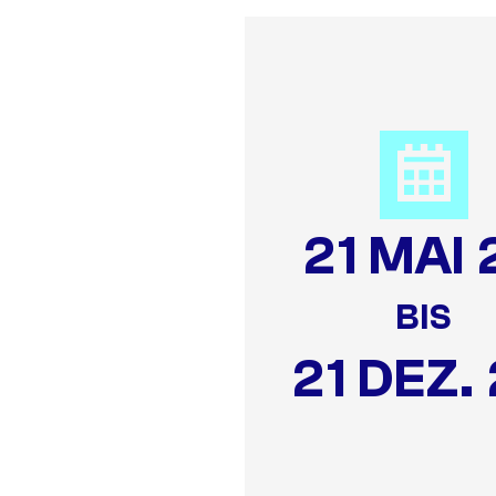
21 MAI 
BIS
21 DEZ.