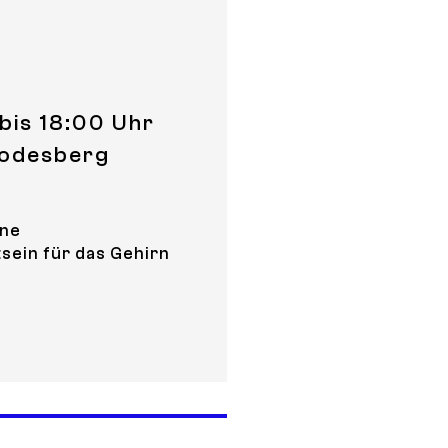
bis 18:00 Uhr
Godesberg
ine
sein für das Gehirn
ommunity Art & Science Project - Aufbau der Ausstellung