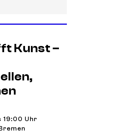
ft Kunst –
ellen,
nen
is 19:00 Uhr
 Bremen