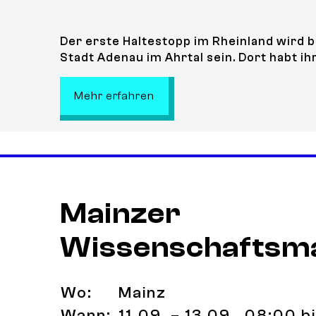
Der erste Haltestopp im Rheinland wird 
Stadt Adenau im Ahrtal sein. Dort habt ihr
: Stop 1: StadtLandMitmachb
Mehr erfahren
Mainzer
Wissenschaftsm
Wo:
Mainz
Wann:
11.09. – 13.09., 08:00 b