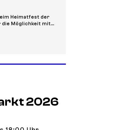
beim Heimatfest der
 die Möglichkeit mit...
us meets Heimatfest in Adenau
arkt 2026
is 18:00 Uhr