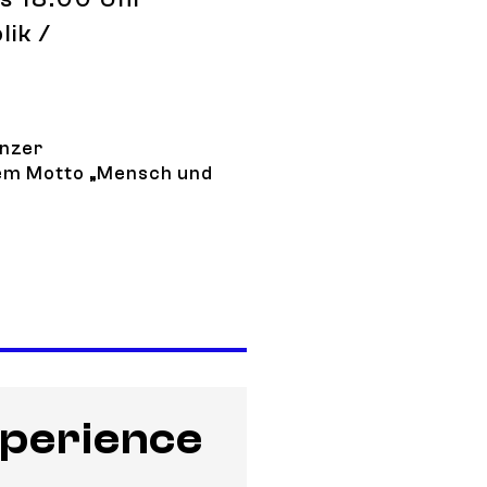
lik /
inzer
em Motto „Mensch und
kt 2026
perience