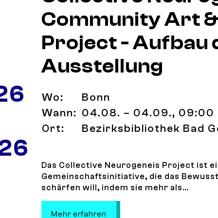
Community Art &
Project - Aufbau 
Ausstellung
26
Wo:
Bonn
Wann:
04.08. – 04.09., 09:00 
Ort:
Bezirksbibliothek Bad 
 26
Das Collective Neurogeneis Project ist e
Gemeinschaftsinitiative, die das Bewusst
schärfen will, indem sie mehr als...
: Collective Neurogenesis- C
Mehr erfahren