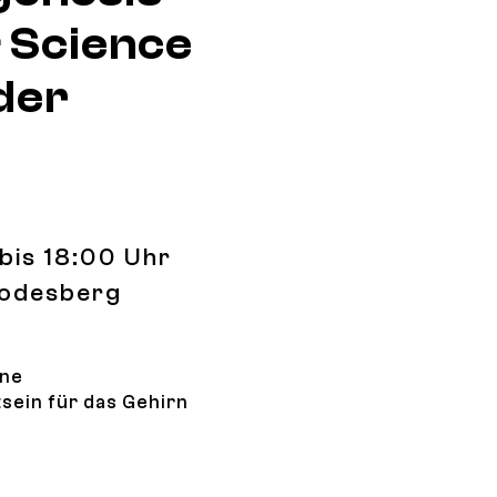
 Science
der
bis 18:00 Uhr
Godesberg
ine
sein für das Gehirn
ommunity Art & Science Project - Aufbau der Ausstellung