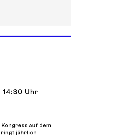
n Diabetologie (MDMD)
s 14:30 Uhr
r Kongress auf dem
ringt jährlich