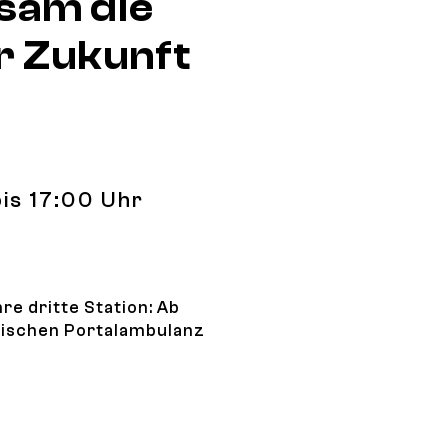
sam die
r Zukunft
bis 17:00 Uhr
e dritte Station: Ab
ogischen Portalambulanz
eilhabe: Gemeinsam die Krebsmedizin der Zukunft gestal