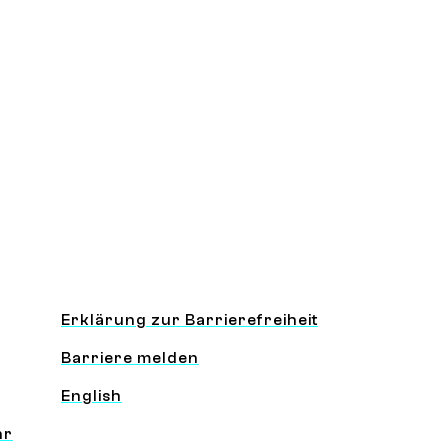
Information und Service
Erklärung zur Barrierefreiheit
Barriere melden
English
hr