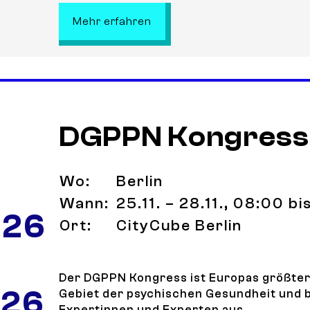
: Meilensteine der moderne
Mehr erfahren
DGPPN Kongress
Wo:
Berlin
Wann:
25.11. – 28.11., 08:00 bi
 26
Ort:
CityCube Berlin
Der DGPPN Kongress ist Europas größte
 26
Gebiet der psychischen Gesundheit und b
Expertinnen und Experten aus...