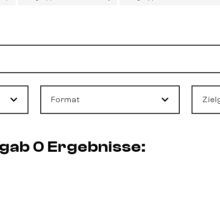
Format
Ziel
rgab 0 Ergebnisse: