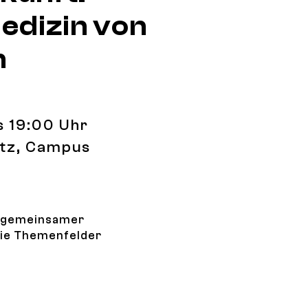
edizin von
n
is 19:00 Uhr
itz, Campus
d gemeinsamer
Die Themenfelder
ung des Wissenschaftsjahres: Herzenssache Zukunft: Ge