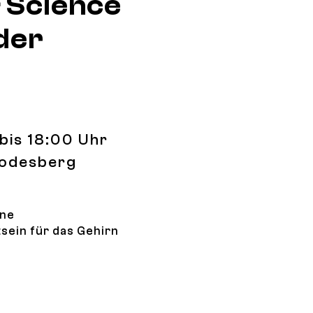
 Science
der
bis 18:00 Uhr
Godesberg
ine
sein für das Gehirn
ommunity Art & Science Project - Aufbau der Ausstellung