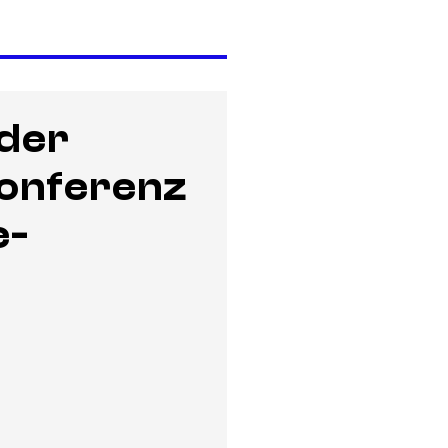
 der
Konferenz
e-
)