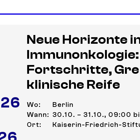
Neue Horizonte i
Immunonkologie:
Fortschritte, Gr
klinische Reife
 26
Wo:
Berlin
Wann:
30.10. – 31.10., 09:00 b
Ort:
Kaiserin-Friedrich-Stift
 26