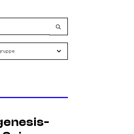
Suchen
gruppe
genesis-