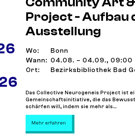
Community Art &
Project - Aufbau 
Ausstellung
26
Wo:
Bonn
Wann:
04.08. – 04.09., 09:00 
Ort:
Bezirksbibliothek Bad 
 26
Das Collective Neurogeneis Project ist e
Gemeinschaftsinitiative, die das Bewusst
schärfen will, indem sie mehr als...
: Collective Neurogenesis- C
Mehr erfahren