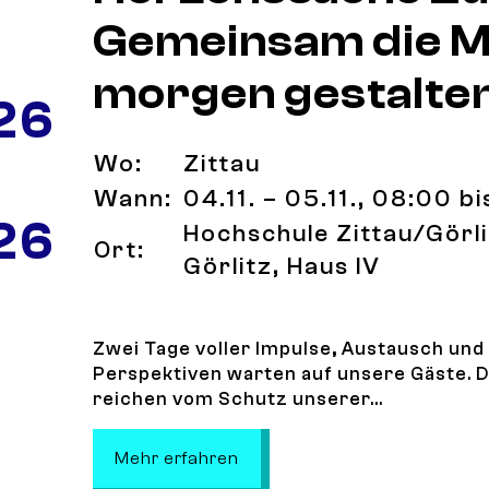
Gemeinsam die M
morgen gestalte
26
Wo:
Zittau
Wann:
04.11. – 05.11., 08:00 b
26
Hochschule Zittau/Görl
Ort:
Görlitz, Haus IV
Zwei Tage voller Impulse, Austausch un
Perspektiven warten auf unsere Gäste. 
reichen vom Schutz unserer...
: Tag der Umwelt und Eröffn
Mehr erfahren