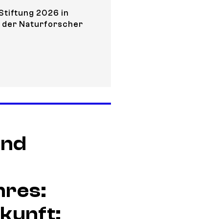
tiftung 2026 in
 der Naturforscher
nonkologie: Fortschritte, Grenzen und klinische Reife
und
hres:
kunft: