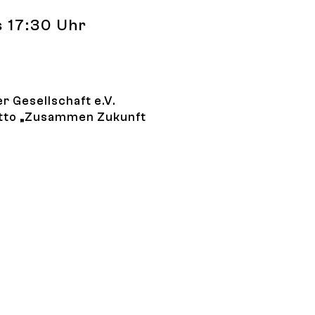
is 17:30 Uhr
r Gesellschaft e.V.
otto „Zusammen Zukunft
n Alzheimer Gesellschaft: "Demenz: Zusammen Zukunft ge