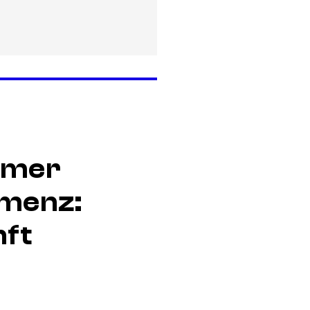
 zum Anfassen“
imer
emenz:
ft