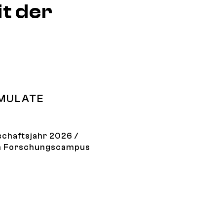
t der
IMULATE
chaftsjahr 2026 /
ch Forschungscampus
l