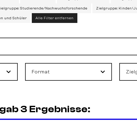
ielgruppe: Studierende/Nachwuchsforschende
Zielgruppe: Kinder/J
en und Schüler
Alle Filter entfernen
Format
Ziel
gab 3 Ergebnisse: