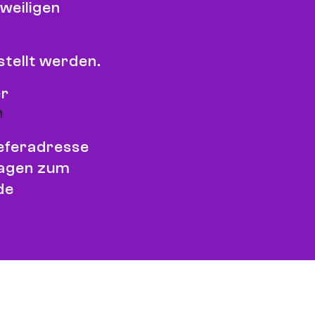
weiligen
tellt werden.
er
ieferadresse
ragen zum
de