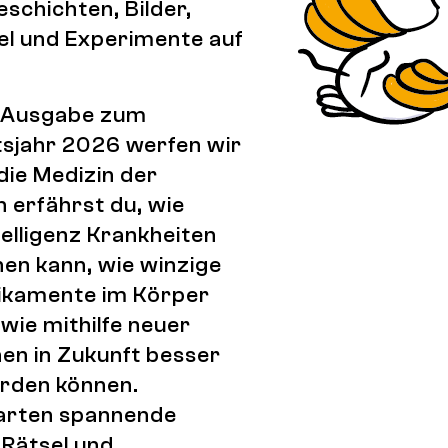
schichten, Bilder,
el und Experimente auf
n Ausgabe zum
sjahr 2026 werfen wir
 die Medizin der
n erfährst du, wie
telligenz Krankheiten
nen kann, wie winzige
ikamente im Körper
 wie mithilfe neuer
en in Zukunft besser
rden können.
rten spannende
 Rätsel und