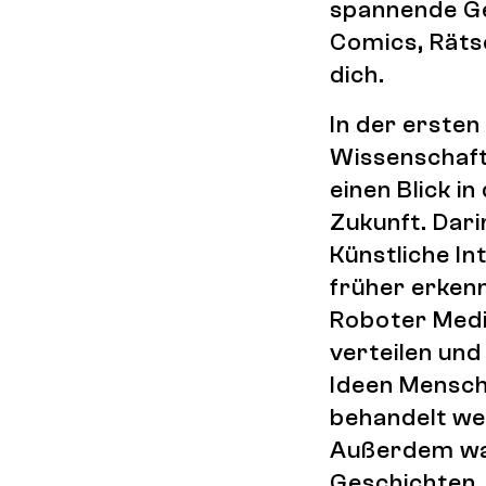
spannende Ge
Comics, Räts
dich.
In der erste
Wissenschaft
einen Blick in
Zukunft. Dari
Künstliche In
früher erken
Roboter Med
verteilen und
Ideen Mensch
behandelt we
Außerdem wa
Geschichten,